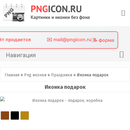
Skip
to
content
айт продается
✉️ mail@pngicon.ru
|
📝 форма
Навигация
Главная
Главная
»
Png иконки
»
Праздники
»
Иконка подарок
Png иконки
Иконка подарок
Картинки без фона
Фото без фона
Контакты