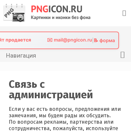
Skip
to
content
айт продается
✉️ mail@pngicon.ru
|
📝 форма
Навигация
Главная
Png иконки
Связь с
Картинки без фона
администрацией
Фото без фона
Если у вас есть вопросы, предложения или
Контакты
замечания, мы будем рады их обсудить.
По вопросам рекламы, партнерства или
сотрудничества, пожалуйста, используйте