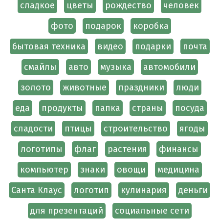
сладкое
цветы
рождество
человек
фото
подарок
коробка
бытовая техника
видео
подарки
почта
смайлы
авто
музыка
автомобили
золото
животные
праздники
люди
еда
продукты
папка
страны
посуда
сладости
птицы
строительство
ягоды
логотипы
флаг
растения
финансы
компьютер
знаки
овощи
медицина
Санта Клаус
логотип
кулинария
деньги
для презентаций
социальные сети