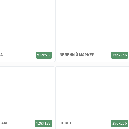
А
ЗЕЛЕНЫЙ МАРКЕР
512x512
256x256
 AAC
ТЕКСТ
128x128
256x256