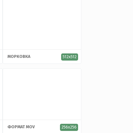
МОРКОВКА
512x512
ФОРМАТ MOV
256x256