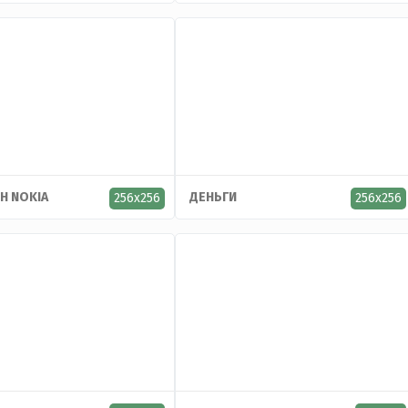
Н NOKIA
ДЕНЬГИ
256x256
256x256