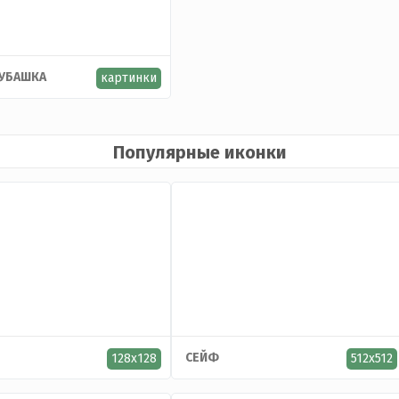
РУБАШКА
картинки
Популярные иконки
СЕЙФ
128x128
512x512