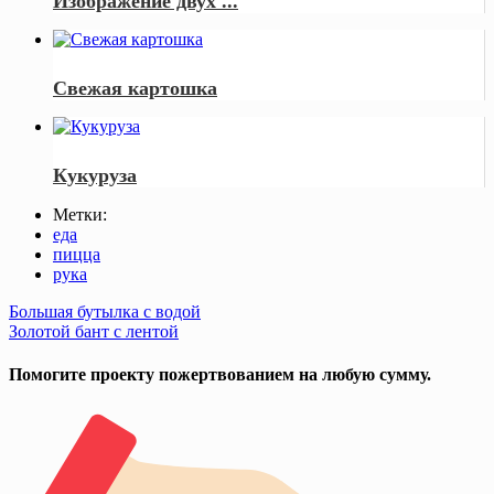
Изображение двух ...
Свежая картошка
Кукуруза
Метки:
еда
пицца
рука
Post
Большая бутылка с водой
Золотой бант с лентой
navigation
Помогите проекту пожертвованием на любую сумму.