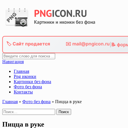
Skip
to
content
🏷️ Сайт продается
✉️ mail@pngicon.ru
|
📝 фор
Навигация
Главная
Png иконки
Картинки без фона
Фото без фона
Контакты
Главная
»
Фото без фона
»
Пицца в руке
Найти:
Пицца в руке