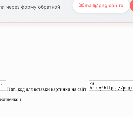
✉️
mail@pngicon.ru
ли через форму обратной
Html код для вставки картинки на сайт:
деопленкой