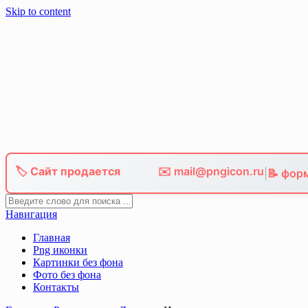
Skip to content
🏷️ Сайт продается
✉️ mail@pngicon.ru
|
📝 фор
Навигация
Главная
Png иконки
Картинки без фона
Фото без фона
Контакты