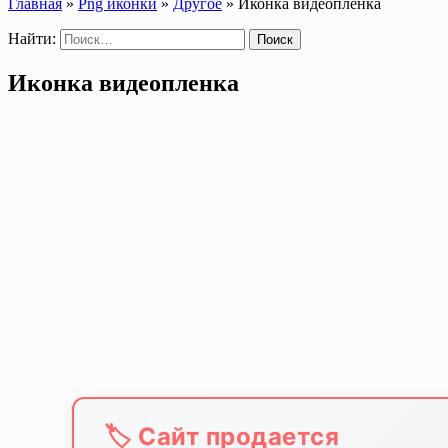
Главная
»
Png иконки
»
Другое
»
Иконка видеопленка
Найти:
Иконка видеопленка
🏷️ Сайт продается