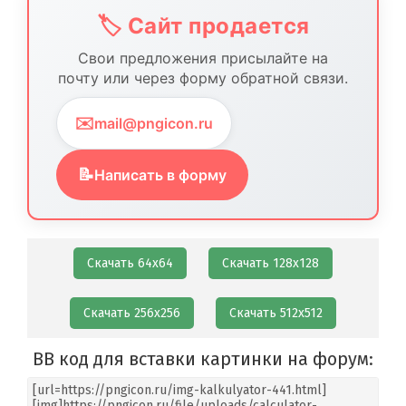
🏷️ Сайт продается
Свои предложения присылайте на
почту или через форму обратной связи.
✉️
mail@pngicon.ru
📝
Написать в форму
Скачать 64х64
Скачать 128х128
Скачать 256х256
Скачать 512х512
BB код для вставки картинки на форум: