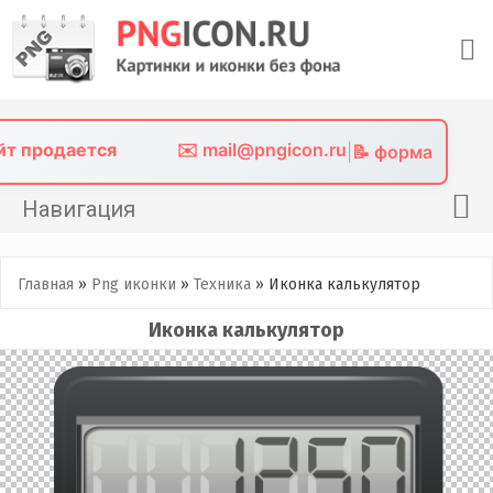
Skip
to
content
айт продается
✉️ mail@pngicon.ru
|
📝 форма
Навигация
Главная
Главная
»
Png иконки
»
Техника
»
Иконка калькулятор
Png иконки
Иконка калькулятор
Картинки без фона
Фото без фона
Контакты