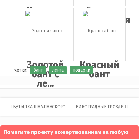
Красная
Белая
лента png
подарочная
...
Золотой
Красный
Метки:
бант
лента
подарки
бант с
бант
ле...
Post
БУТЫЛКА ШАМПАНСКОГО
ВИНОГРАДНЫЕ ГРОЗДИ
navigation
Помогите проекту пожертвованием на любую