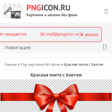
Skip
to
content
айт продается
✉️ mail@pngicon.ru
|
📝 форма
Навигация
Главная
Главная
»
Png картинки без фона
»
Красная лента с бантом
Png иконки
Красная лента с бантом
Картинки без фона
Фото без фона
Контакты