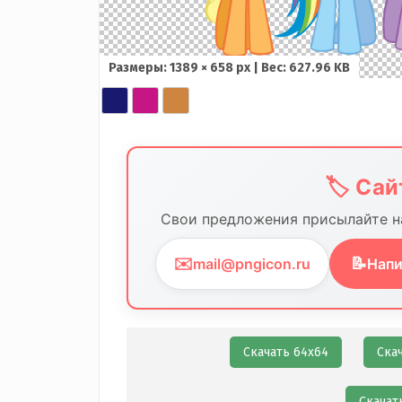
Размеры: 1389 × 658 px | Вес: 627.96 KB
🏷️ Са
Свои предложения присылайте на
✉️
📝
mail@pngicon.ru
Напи
Скачать 64х64
Ска
Скачат