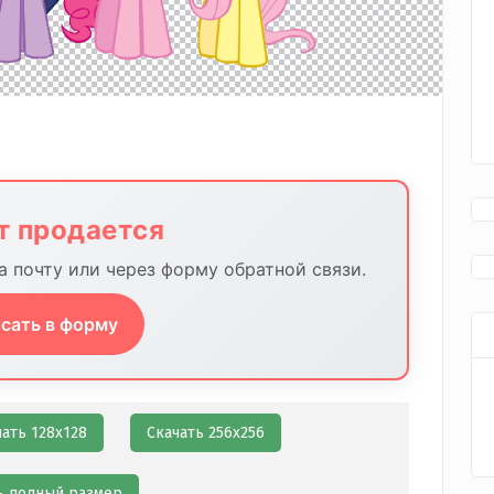
йт продается
 почту или через форму обратной связи.
сать в форму
чать 128х128
Скачать 256х256
ь полный размер