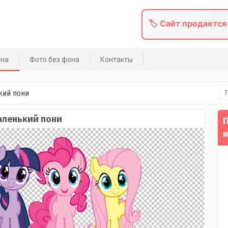
🏷️ Сайт продается
она
Фото без фона
Контакты
На
кий пони
аленький пони
П
н