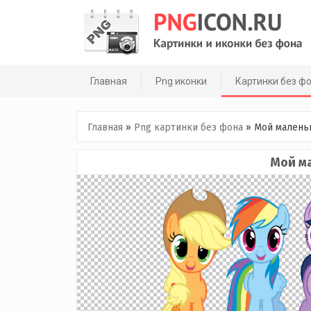
Skip
to
content
Главная
Png иконки
Картинки без ф
Главная
»
Png картинки без фона
»
Мой малень
Мой м