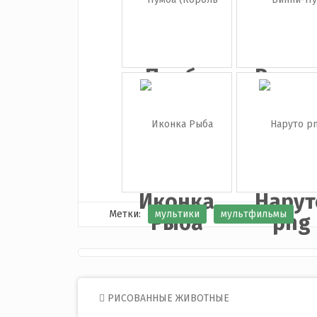
Пумба
Винни
(Король
Пух
Лев...
Иконка
Нарут
Метки:
мультики
мультфильмы
Рыба
png
Post
РИСОВАННЫЕ ЖИВОТНЫЕ