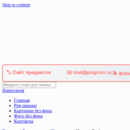
Skip to content
🏷️ Сайт продается
✉️ mail@pngicon.ru
|
📝 фор
Навигация
Главная
Png иконки
Картинки без фона
Фото без фона
Контакты