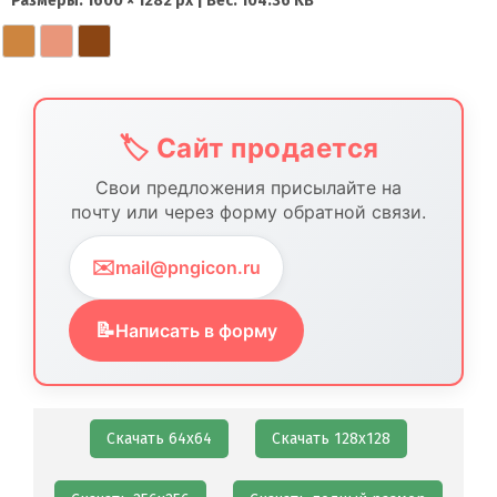
Размеры: 1600 × 1282 px | Вес: 104.36 KB
Контакты
🏷️ Сайт продается
Свои предложения присылайте на
почту или через форму обратной связи.
✉️
mail@pngicon.ru
📝
Написать в форму
Скачать 64х64
Скачать 128х128