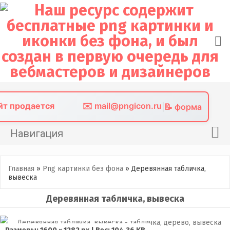
Skip
to
content
айт продается
✉️ mail@pngicon.ru
|
📝 форма
Навигация
Главная
Главная
»
Png картинки без фона
»
Деревянная табличка,
Png иконки
вывеска
Картинки без фона
Деревянная табличка, вывеска
Фото без фона