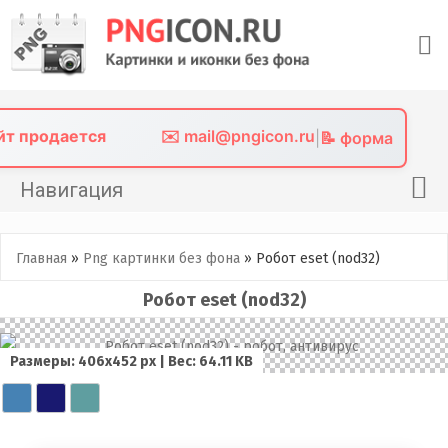
Skip
to
content
айт продается
✉️ mail@pngicon.ru
|
📝 форма
Навигация
Главная
Главная
»
Png картинки без фона
»
Робот eset (nod32)
Png иконки
Робот eset (nod32)
Картинки без фона
Фото без фона
Размеры: 406x452 px | Вес: 64.11 KB
Контакты