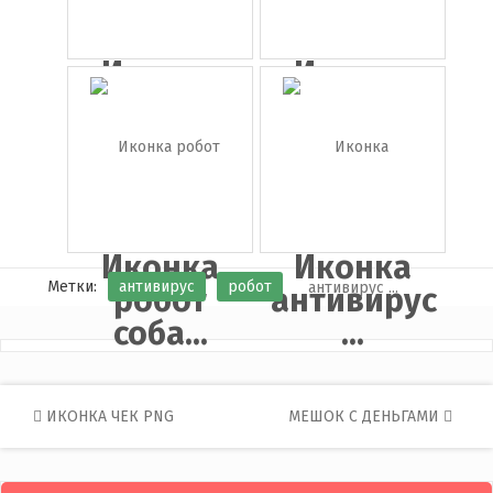
Иконка
Иконка
робот
Kaspersky
Иконка
Иконка
Метки:
антивирус
робот
робот
антивирус
соба...
...
Post
ИКОНКА ЧЕК PNG
МЕШОК С ДЕНЬГАМИ
navigation