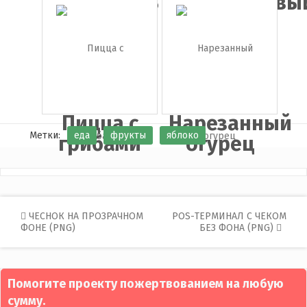
Картофель
Апельсиновы
(картош...
сок
Пицца с
Нарезанный
Метки:
еда
фрукты
яблоко
грибами
огурец
Post
ЧЕСНОК НА ПРОЗРАЧНОМ
POS-ТЕРМИНАЛ С ЧЕКОМ
ФОНЕ (PNG)
БЕЗ ФОНА (PNG)
navigation
Помогите проекту пожертвованием на любую
сумму.