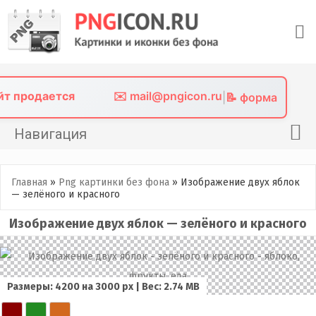
Skip
to
content
айт продается
✉️ mail@pngicon.ru
|
📝 форма
Навигация
Главная
Главная
»
Png картинки без фона
»
Изображение двух яблок
Png иконки
— зелёного и красного
Картинки без фона
Изображение двух яблок — зелёного и красного
Фото без фона
Контакты
Размеры: 4200 на 3000 px | Вес: 2.74 MB