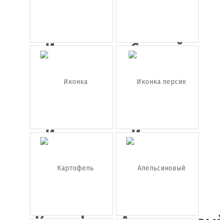
Иконка
Свежий
груша
ананас с
л...
Иконка
Иконка
апельсин
персик