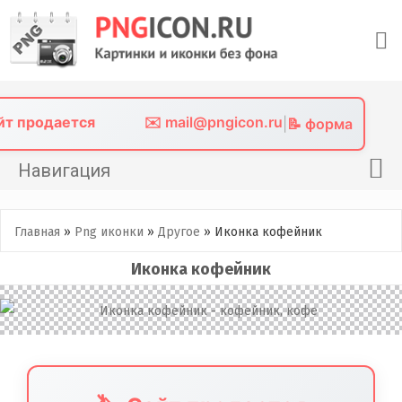
Skip
to
content
айт продается
✉️ mail@pngicon.ru
|
📝 форма
Навигация
Главная
Главная
»
Png иконки
»
Другое
»
Иконка кофейник
Png иконки
Иконка кофейник
Картинки без фона
Фото без фона
Контакты