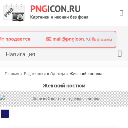
Skip
to
content
айт продается
✉️ mail@pngicon.ru
|
📝 форма
Навигация
Главная
Главная
»
Png иконки
»
Одежда
»
Женский костюм
Png иконки
Женский костюм
Картинки без фона
Фото без фона
Контакты