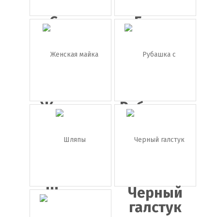
Синяя
Белая
байка /
рубашка
тол...
Женская
Рубашка с
майка
красным...
Шляпы
Черный
галстук