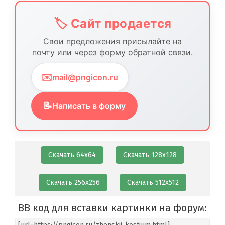
🏷️ Сайт продается
Свои предложения присылайте на
почту или через форму обратной связи.
✉️
mail@pngicon.ru
📝
Написать в форму
Скачать 64х64
Скачать 128х128
Скачать 256х256
Скачать 512х512
BB код для вставки картинки на форум: