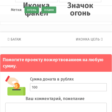
Иконка
Значок
Метки:
огонь
пламя
факел
огонь
Post
БАГАЖ
ИКОНКА ЦЕЛЬ
navigation
Помогите проекту пожертвованием на любую
сумму.
Сумма доната в рублях
Ваш комментарий, пожелание