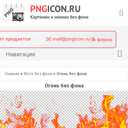
Skip
to
content
айт продается
✉️ mail@pngicon.ru
|
📝 форма
Навигация
Главная
Главная
»
Фото без фона
»
Огонь без фона
Png иконки
Огонь без фона
Картинки без фона
Фото без фона
Контакты