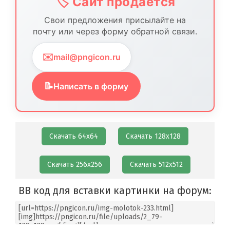
🏷️ Сайт продается
Свои предложения присылайте на
почту или через форму обратной связи.
✉️
mail@pngicon.ru
📝
Написать в форму
Скачать 64х64
Скачать 128х128
Скачать 256х256
Скачать 512х512
BB код для вставки картинки на форум: