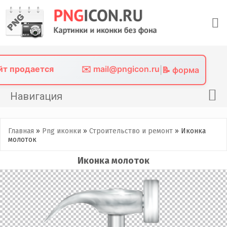
Skip
to
content
айт продается
✉️ mail@pngicon.ru
|
📝 форма
Навигация
Главная
Главная
»
Png иконки
»
Строительство и ремонт
»
Иконка
Png иконки
молоток
Картинки без фона
Иконка молоток
Фото без фона
Контакты