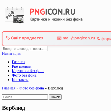
Skip
to
content
🏷️ Сайт продается
✉️ mail@pngicon.ru
|
📝 фор
Навигация
Главная
Png иконки
Картинки без фона
Фото без фона
Контакты
Главная
»
Фото без фона
»
Верблюд
Найти:
Верблюд