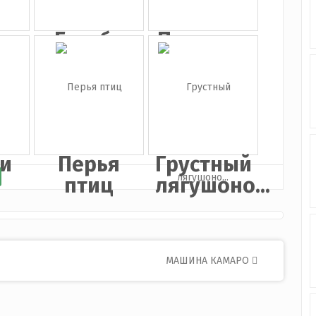
н
Голубь
Птица на
без фона
ветке
и
Перья
Грустный
птиц
лягушоно...
МАШИНА КАМАРО