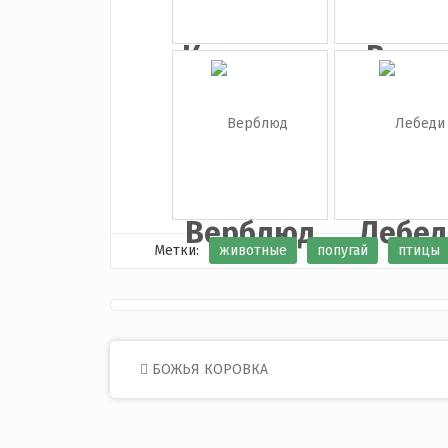
Картинка
Воро
тигры
на...
Верблюд
Лебед
Метки:
животные
попугай
птицы
Post
БОЖЬЯ КОРОВКА
navigation