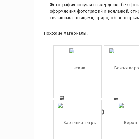
Фотография попугая на жердочке без фон
оформления фотографий и коллажей, откр
связанных с птицами, природой, зоопарк
Похожие материалы :
Ёжик на
Божь
прозрачно...
коров