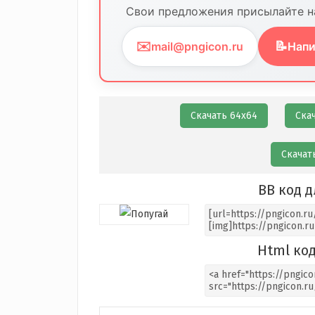
Свои предложения присылайте на
✉️
📝
mail@pngicon.ru
Напи
Скачать 64х64
Ска
Скачат
BB код д
Html код