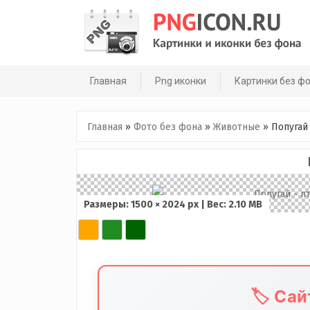
Skip
to
content
Главная
Png иконки
Картинки без ф
Главная
»
Фото без фона
»
Животные
»
Попугай
Размеры: 1500 × 2024 px | Вес: 2.10 MB
🏷️ Са