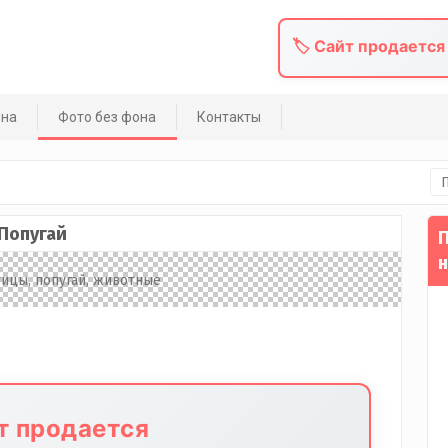
🏷️ Сайт продается
она
Фото без фона
Контакты
На
Попугай
П
н
йт продается