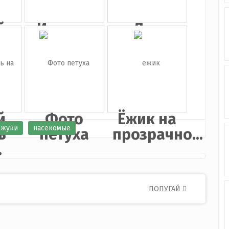
й
Иконка
Лев
ь
корова
й
Фото
Ёжик на
жуки
насекомые
ь
петуха
прозрачно...
.
ПОПУГАЙ