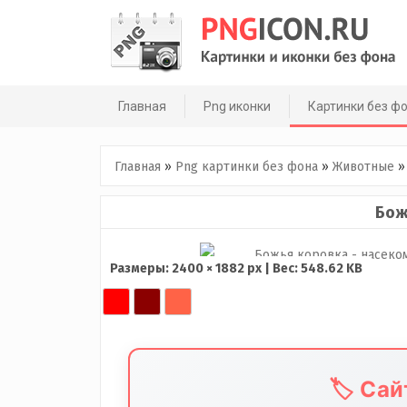
Skip
to
content
Главная
Png иконки
Картинки без ф
Главная
»
Png картинки без фона
»
Животные
Бож
Размеры: 2400 × 1882 px | Вес: 548.62 KB
🏷️ Са