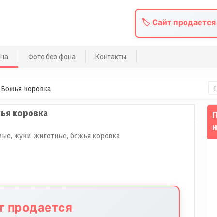
🏷️ Сайт продается
она
Фото без фона
Контакты
На
»
Божья коровка
ья коровка
П
н
йт продается