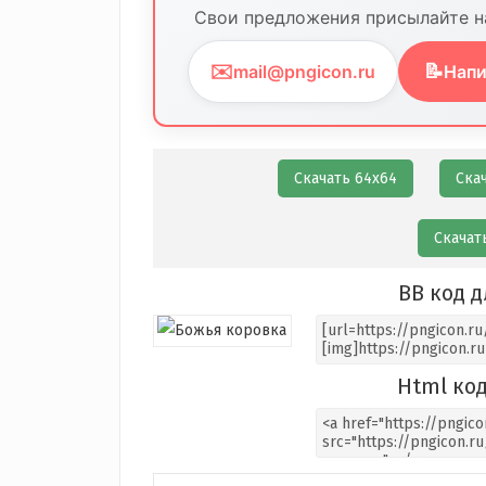
Свои предложения присылайте на
✉️
📝
mail@pngicon.ru
Напи
Скачать 64х64
Ска
Скачат
BB код д
Html код