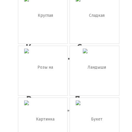
ветка
грозд...
Круглая
Сладкая
цветочная...
кукуруза
Розы на
Ландыши
прозрачно...