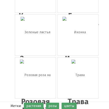
Картинка
Букет
цветок л...
тюльпанов
Зеленые
Иконка
листья
ромашка
Розовая
Трава
Метки:
растения
розы
цветы