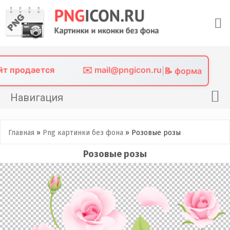
Skip
to
content
айт продается
✉️ mail@pngicon.ru
|
📝 форма
Навигация
Главная
Главная
»
Png картинки без фона
»
Розовые розы
Png иконки
Розовые розы
Картинки без фона
Фото без фона
Контакты