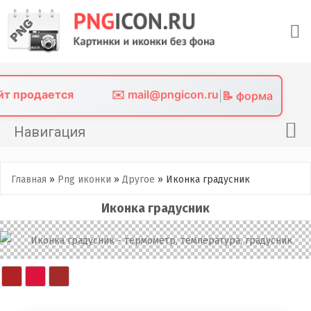
Skip
to
content
айт продается
✉️ mail@pngicon.ru
|
📝 форма
Навигация
Главная
Главная
»
Png иконки
»
Другое
»
Иконка градусник
Png иконки
Иконка градусник
Картинки без фона
Фото без фона
Контакты