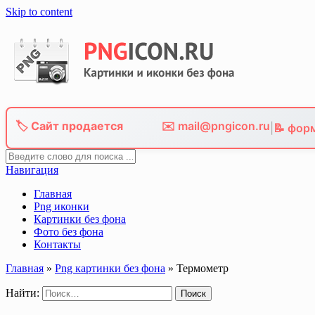
Skip to content
🏷️ Сайт продается
✉️ mail@pngicon.ru
|
📝 фор
Навигация
Главная
Png иконки
Картинки без фона
Фото без фона
Контакты
Главная
»
Png картинки без фона
»
Термометр
Найти: