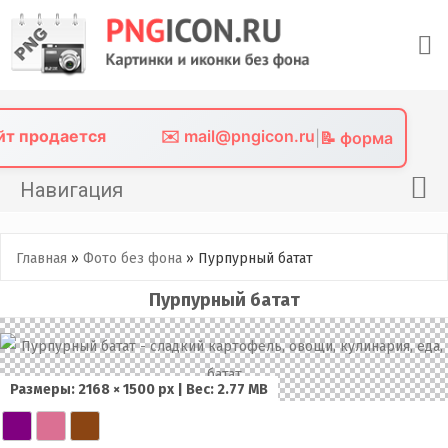
Skip
to
content
айт продается
✉️ mail@pngicon.ru
|
📝 форма
Навигация
Главная
Главная
»
Фото без фона
»
Пурпурный батат
Png иконки
Пурпурный батат
Картинки без фона
Фото без фона
Контакты
Размеры: 2168 × 1500 px | Вес: 2.77 MB