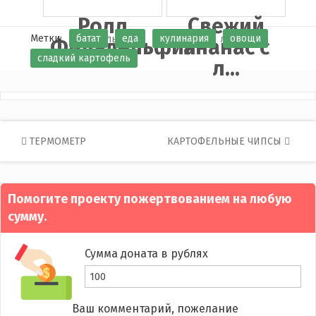
Ролл
Свежий
Метки:
батат
еда
кулинария
овощи
Филадельфия
ананас с
сладкий картофель
л...
Post
ТЕРМОМЕТР
КАРТОФЕЛЬНЫЕ ЧИПСЫ
navigation
Помогите проекту пожертвованием на любую
сумму.
Сумма доната в рублях
Ваш комментарий, пожелание