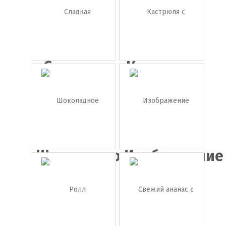
Сладкая
Кастрюля
кукуруза
с
крышко...
Шоколадное
Изображение
печень...
сыра ...