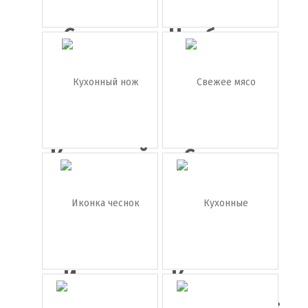
Свежие
Чизбургер
орехи
Кухонный
Свежее
нож
мясо
Иконка
Кухонные
чеснок
принадле...