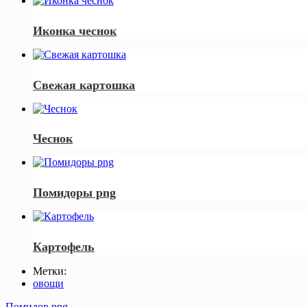
Иконка чеснок
Свежая картошка
Чеснок
Помидоры png
Картофель
Метки:
овощи
Помидор png