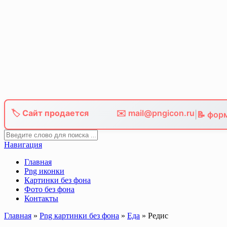
Skip
to
content
🏷️ Сайт продается
✉️ mail@pngicon.ru
|
📝 фор
Навигация
Главная
Png иконки
Картинки без фона
Фото без фона
Контакты
Главная
»
Png картинки без фона
»
Еда
»
Редис