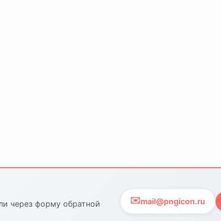
✉️
mail@pngicon.ru
ли через форму обратной