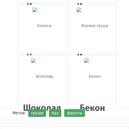
Иконка
Иконка
персик
абрикос
Кокосы
Иконка
груша
Шоколад
Бекон
Метки:
груши
еда
фрукты