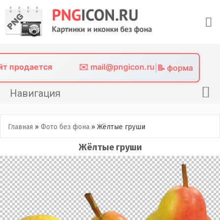
Skip
to
content
айт продается
✉️ mail@pngicon.ru
|
📝 форма
Навигация
Главная
Главная
»
Фото без фона
»
Жёлтые груши
Png иконки
Жёлтые груши
Картинки без фона
Фото без фона
Контакты