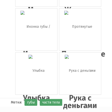
Мозг
Женская
рука
Иконка
Протянутые
губы /
руки
поц...
Улыбка
Рука с
Метки:
губы
части тела
деньгами