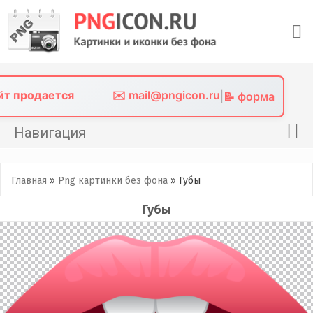
Skip
to
content
айт продается
✉️ mail@pngicon.ru
|
📝 форма
Навигация
Главная
Главная
»
Png картинки без фона
»
Губы
Png иконки
Губы
Картинки без фона
Фото без фона
Контакты