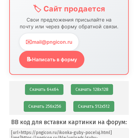
🏷️ Сайт продается
Свои предложения присылайте на
почту или через форму обратной связи.
✉️
mail@pngicon.ru
📝
Написать в форму
Скачать 64х64
Скачать 128х128
Скачать 256х256
Скачать 512х512
BB код для вставки картинки на форум: