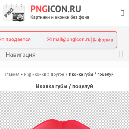
Skip
to
content
айт продается
✉️ mail@pngicon.ru
|
📝 форма
Навигация
Главная
Главная
»
Png иконки
»
Другое
»
Иконка губы / поцелуй
Png иконки
Иконка губы / поцелуй
Картинки без фона
Фото без фона
Контакты