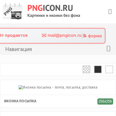
Skip
to
content
айт продается
✉️ mail@pngicon.ru
|
📝 форма
Навигация
Главная
Png иконки
Картинки без фона
Фото без фона
Контакты
ИКОНКА ПОСЫЛКА
256x256