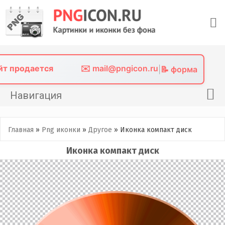
Skip
to
content
айт продается
✉️ mail@pngicon.ru
|
📝 форма
Навигация
Главная
Главная
»
Png иконки
»
Другое
»
Иконка компакт диск
Png иконки
Иконка компакт диск
Картинки без фона
Фото без фона
Контакты