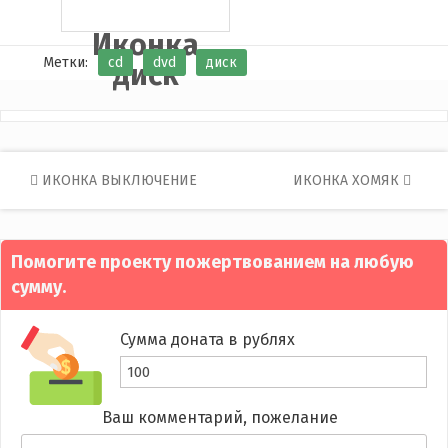
Иконка
Метки:
cd
dvd
диск
диск
Post
ИКОНКА ВЫКЛЮЧЕНИЕ
ИКОНКА ХОМЯК
navigation
Помогите проекту пожертвованием на любую
сумму.
Сумма доната в рублях
Ваш комментарий, пожелание