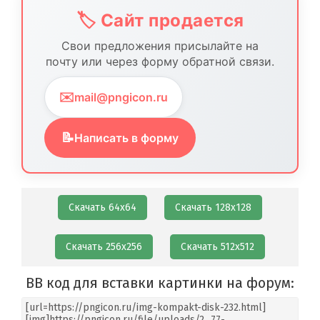
🏷️ Сайт продается
Свои предложения присылайте на
почту или через форму обратной связи.
✉️
mail@pngicon.ru
📝
Написать в форму
Скачать 64х64
Скачать 128х128
Скачать 256х256
Скачать 512х512
BB код для вставки картинки на форум: