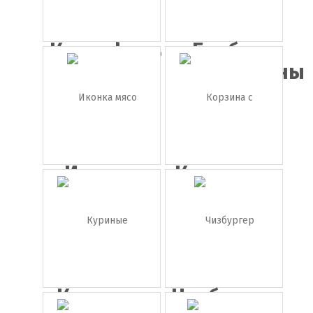
Картофель
Грибы
шампиньоны
Иконка
Корзина с
мясо
фруктам...
Куриные
Чизбургер