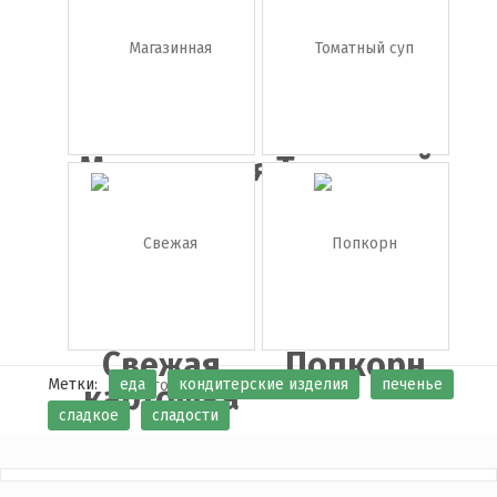
наггетсы
Магазинная
Томатный
тележк...
суп
Свежая
Попкорн
Метки:
еда
кондитерские изделия
печенье
картошка
сладкое
сладости