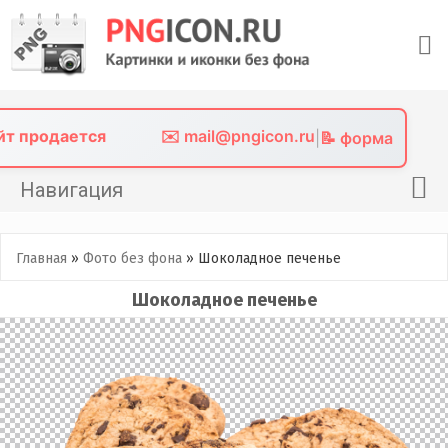
Skip
to
content
айт продается
✉️ mail@pngicon.ru
|
📝 форма
Навигация
Главная
Главная
»
Фото без фона
»
Шоколадное печенье
Png иконки
Шоколадное печенье
Картинки без фона
Фото без фона
Контакты