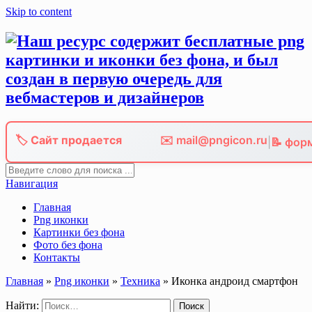
Skip to content
🏷️ Сайт продается
✉️ mail@pngicon.ru
|
📝 фор
Навигация
Главная
Png иконки
Картинки без фона
Фото без фона
Контакты
Главная
»
Png иконки
»
Техника
»
Иконка андроид смартфон
Найти: