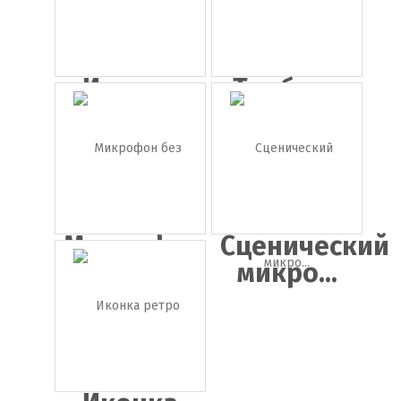
Иконка
Трибуна
Png
микроф...
Микрофон
Сценический
без
микро...
фона...