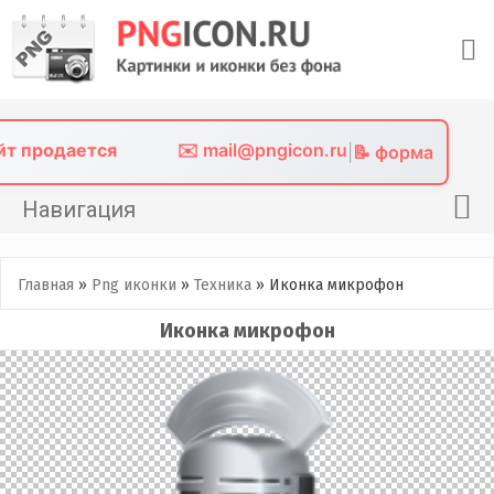
Skip
to
content
айт продается
✉️ mail@pngicon.ru
|
📝 форма
Навигация
Главная
Главная
»
Png иконки
»
Техника
»
Иконка микрофон
Png иконки
Иконка микрофон
Картинки без фона
Фото без фона
Контакты