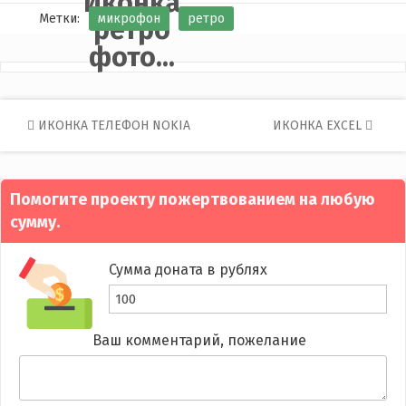
Иконка
Метки:
микрофон
ретро
ретро
фото...
Post
ИКОНКА ТЕЛЕФОН NOKIA
ИКОНКА EXCEL
navigation
Помогите проекту пожертвованием на любую
сумму.
Сумма доната в рублях
Ваш комментарий, пожелание