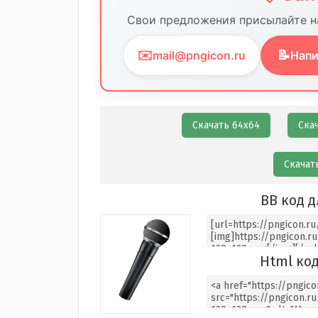
Свои предложения присылайте на
✉️
📝
mail@pngicon.ru
Напи
Скачать 64х64
Ска
Скачат
BB код д
Html код