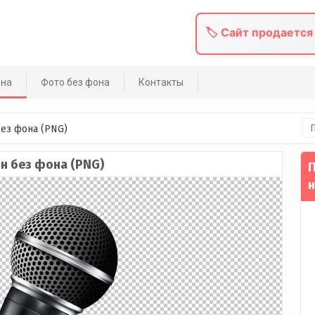
🏷️ Сайт продается
она
Фото без фона
Контакты
На
ез фона (PNG)
 без фона (PNG)
П
н