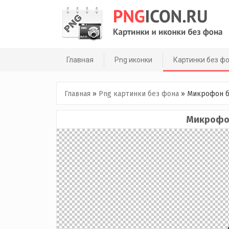
Skip
to
content
Главная
Png иконки
Картинки без ф
Главная
»
Png картинки без фона
»
Микрофон б
Микрофон