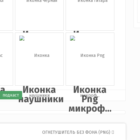
а
Иконка
Иконка
черная
гитара
..
кол...
а
Иконка
Иконка
подкаст
наушники
Png
микроф...
ОГНЕТУШИТЕЛЬ БЕЗ ФОНА (PNG)