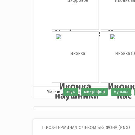
Цифровое
Иконк
пианино
Midi
...
клави.
Иконка
Иконк
Метки:
звук
микрофон
музыка
наушники
flac
Post
POS-ТЕРМИНАЛ С ЧЕКОМ БЕЗ ФОНА (PNG)