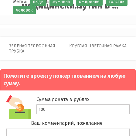
Метки:
люди
мужчина
ожирение
толстяк
медицински...
Путин в ...
человек
Post
ЗЕЛЕНАЯ ТЕЛЕФОННАЯ
КРУГЛАЯ ЦВЕТОЧНАЯ РАМКА
ТРУБКА
navigation
Помогите проекту пожертвованием на любую
сумму.
Сумма доната в рублях
Ваш комментарий, пожелание