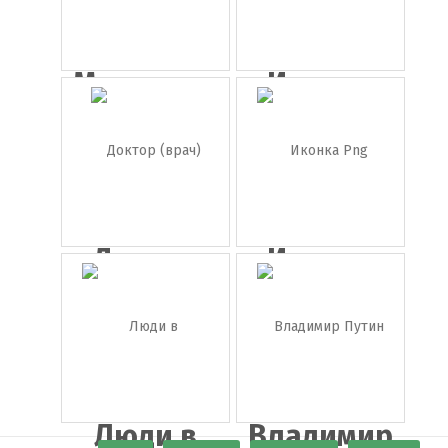
Модельер
Иконка
украинец
Доктор
Иконка
(врач)
Png лицо
Люди в
Владимир