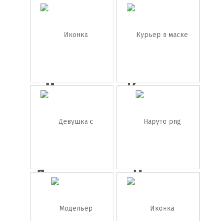
Иконка
Ангела
Лицо
Меркель
Иконка
Курьер в
украинка
маске с ...
Девушка с
Наруто
зонтико...
png