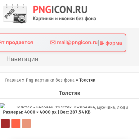
Skip
to
content
айт продается
✉️ mail@pngicon.ru
|
📝 форма
Навигация
Главная
Главная
»
Png картинки без фона
»
Толстяк
Png иконки
Толстяк
Картинки без фона
Фото без фона
Размеры: 4000 × 4000 px | Вес: 287.54 KB
Контакты