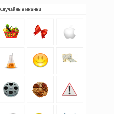
Случайные иконки