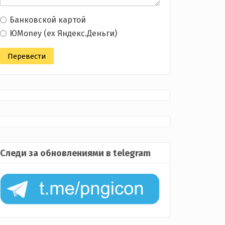
Банковской картой
ЮMoney (ex Яндекс.Деньги)
Следи за обновлениями в telegram