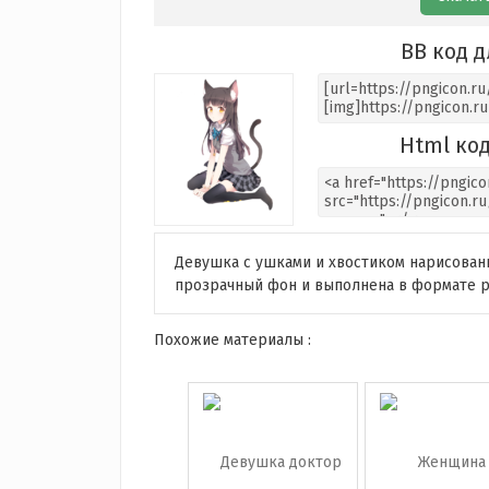
BB код д
Html код
Девушка с ушками и хвостиком нарисованн
прозрачный фон и выполнена в формате p
Похожие материалы :