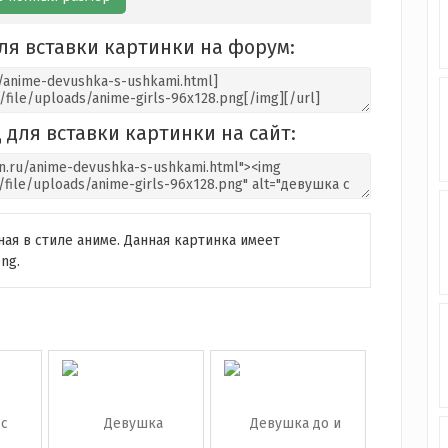
ля вставки картинки на форум:
 для вставки картинки на сайт:
ая в стиле аниме. Данная картинка имеет
ng.