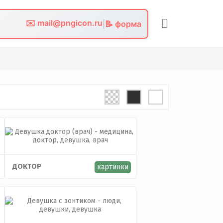
✉️ mail@pngicon.ru
|
📝 форма
ДОКТОР
картинки