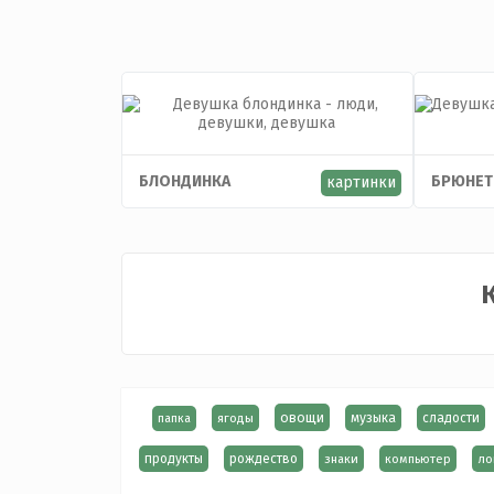
БЛОНДИНКА
БРЮНЕТ
картинки
К
овощи
ягоды
музыка
сладости
папка
продукты
рождество
знаки
компьютер
ло