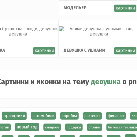
МОДЕЛЬЕР
картинки
КА
ДЕВУШКА С УШКАМИ
картинки
картинки
артинки и иконки на тему
девушка
в pn
праздники
автомобили
коробка
финансы
растения
со
новый год
готип
сладкое
подарки
страны
бытовая техника