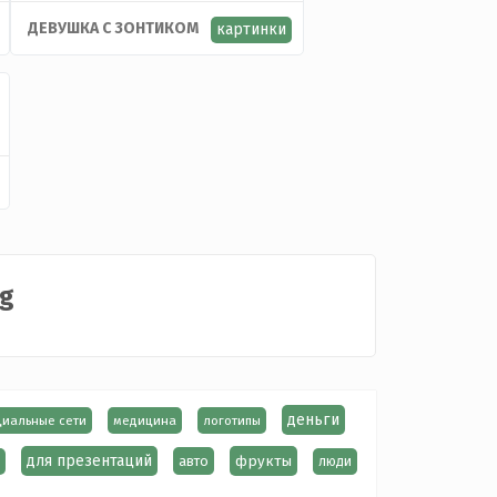
ДЕВУШКА С ЗОНТИКОМ
картинки
g
деньги
циальные сети
медицина
логотипы
для презентаций
фрукты
авто
люди