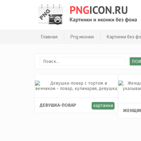
Skip
to
content
Главная
Png иконки
Картинки без ф
Найти:
ДЕВУШКА-ПОВАР
картинки
ЖЕНЩИ