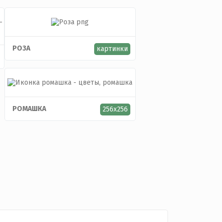
РОЗА
картинки
РОМАШКА
256x256