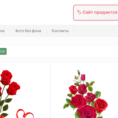
🏷️ Сайт продается
она
Фото без фона
Контакты