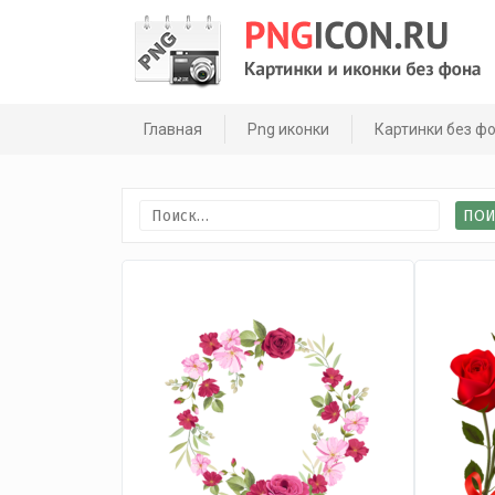
Skip
to
content
Главная
Png иконки
Картинки без ф
Найти: