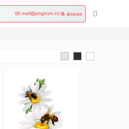
✉️ mail@pngicon.ru
|
📝 форма