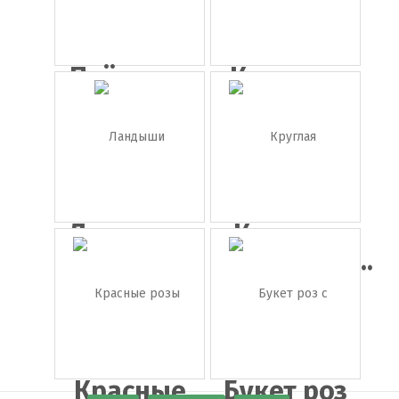
Пчёлы на
Красные
ромашках
розы
Ландыши
Круглая
цветочная...
Красные
Букет роз