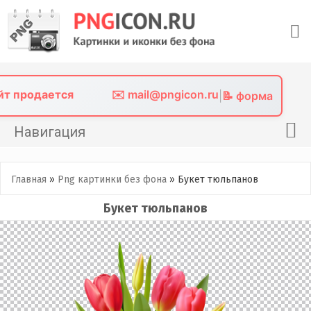
Skip
to
content
айт продается
✉️ mail@pngicon.ru
|
📝 форма
Навигация
Главная
Главная
»
Png картинки без фона
»
Букет тюльпанов
Png иконки
Букет тюльпанов
Картинки без фона
Фото без фона
Контакты