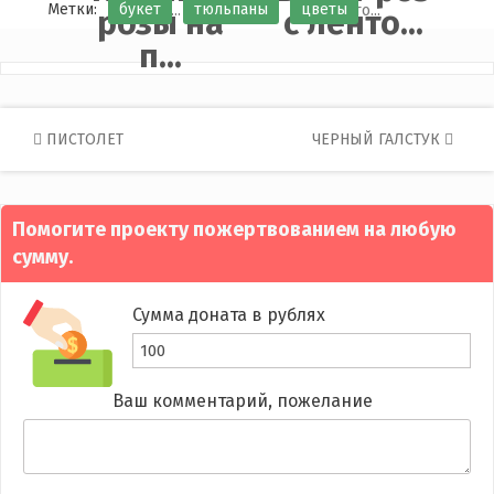
Метки:
букет
тюльпаны
цветы
розы на
с ленто...
п...
Post
ПИСТОЛЕТ
ЧЕРНЫЙ ГАЛСТУК
navigation
Помогите проекту пожертвованием на любую
сумму.
Сумма доната в рублях
Ваш комментарий, пожелание