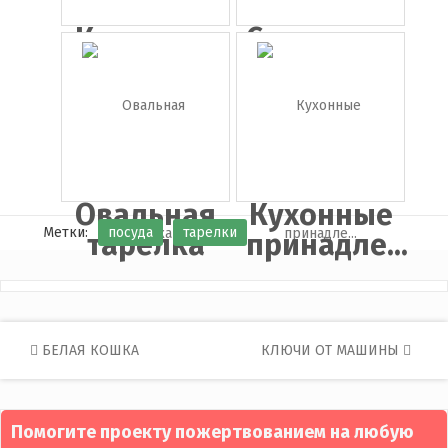
Кастрюля
Сковорода
с
крышко...
Овальная
Кухонные
Метки:
посуда
тарелки
тарелка
принадле...
Post
БЕЛАЯ КОШКА
КЛЮЧИ ОТ МАШИНЫ
navigation
Помогите проекту пожертвованием на любую