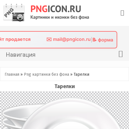
Skip
to
content
айт продается
✉️ mail@pngicon.ru
|
📝 форма
Навигация
Главная
Главная
»
Png картинки без фона
»
Тарелки
Png иконки
Тарелки
Картинки без фона
Фото без фона
Контакты