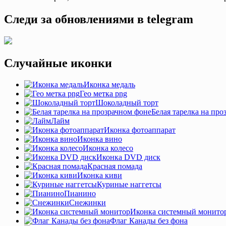
Следи за обновлениями в telegram
Случайные иконки
Иконка медаль
Гео метка png
Шоколадный торт
Белая тарелка на про
Лайм
Иконка фотоаппарат
Иконка вино
Иконка колесо
Иконка DVD диск
Красная помада
Иконка киви
Куриные наггетсы
Пианино
Снежинки
Иконка системный монито
Флаг Канады без фона