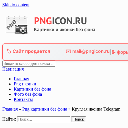
Skip to content
🏷️ Сайт продается
✉️ mail@pngicon.ru
|
📝 фор
Навигация
Главная
Png иконки
Картинки без фона
Фото без фона
Контакты
Главная
»
Png картинки без фона
»
Круглая иконка Telegram
Найти: