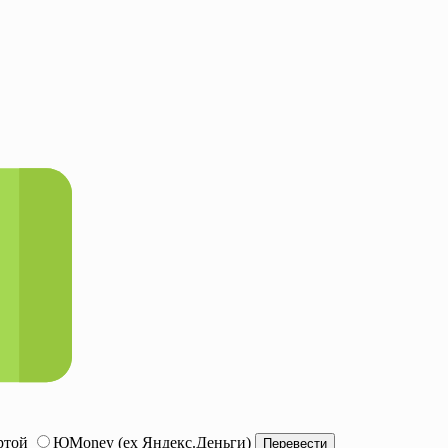
ртой
ЮMoney (ex Яндекс.Деньги)