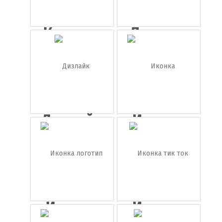
Круглая
Логотип
иконка
twitch (т...
Te...
Дизлайк
Иконка
вконтакте
Иконка
Иконка