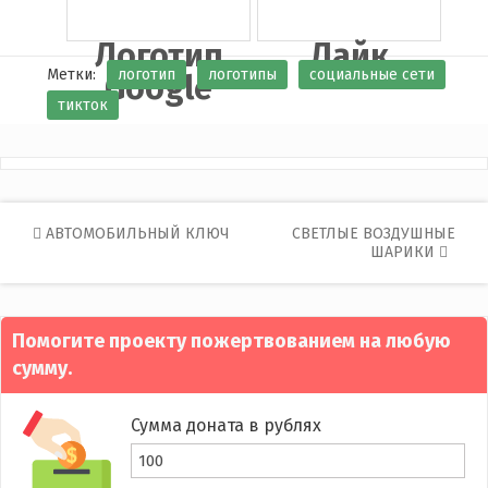
Логотип
Лайк
Метки:
логотип
логотипы
социальные сети
Google
тикток
Post
АВТОМОБИЛЬНЫЙ КЛЮЧ
СВЕТЛЫЕ ВОЗДУШНЫЕ
ШАРИКИ
navigation
Помогите проекту пожертвованием на любую
сумму.
Сумма доната в рублях