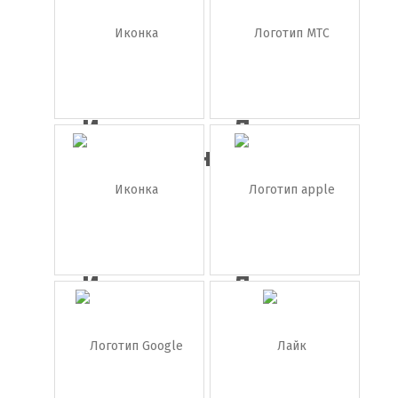
логотип
тик ток
nv...
Иконка
Логотип
одноклассн...
МТС
Иконка
Логотип
facebook
apple