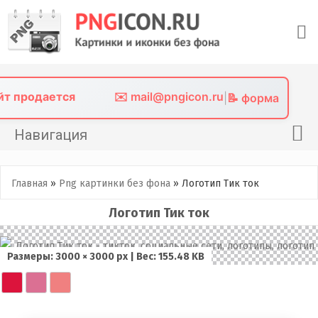
Skip
to
content
айт продается
✉️ mail@pngicon.ru
|
📝 форма
Навигация
Главная
Главная
»
Png картинки без фона
»
Логотип Тик ток
Png иконки
Логотип Тик ток
Картинки без фона
Фото без фона
Размеры: 3000 × 3000 px | Вес: 155.48 KB
Контакты