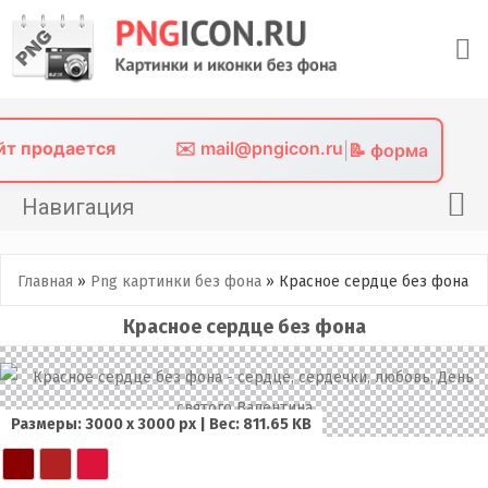
Skip
to
content
айт продается
✉️ mail@pngicon.ru
|
📝 форма
Навигация
Главная
Главная
»
Png картинки без фона
»
Красное сердце без фона
Png иконки
Красное сердце без фона
Картинки без фона
Фото без фона
Контакты
Размеры: 3000 х 3000 px | Вес: 811.65 KB