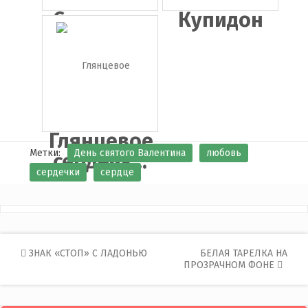
Сердечки
Купидон
Глянцевое
Метки:
День святого Валентина
любовь
сердечк...
сердечки
сердце
Post
ЗНАК «СТОП» С ЛАДОНЬЮ
БЕЛАЯ ТАРЕЛКА НА
ПРОЗРАЧНОМ ФОНЕ
navigation