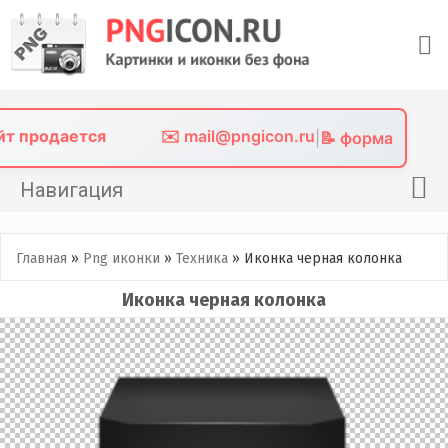
Skip
to
content
айт продается
✉️ mail@pngicon.ru
|
📝 форма
Навигация
Главная
Главная
»
Png иконки
»
Техника
»
Иконка черная колонка
Png иконки
Иконка черная колонка
Картинки без фона
Фото без фона
Контакты