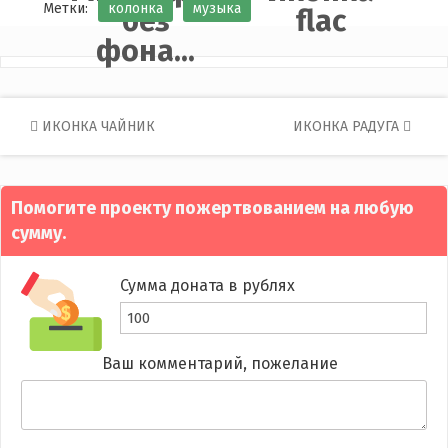
Метки:
колонка
музыка
без
flac
фона...
Post
ИКОНКА ЧАЙНИК
ИКОНКА РАДУГА
navigation
Помогите проекту пожертвованием на любую
сумму.
Сумма доната в рублях
Ваш комментарий, пожелание