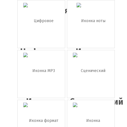
Иконка
Иконка
коричневая...
гитара
Цифровое
Иконка
пианино
ноты
...
Иконка
Сценический
MP3
микро...
плеер