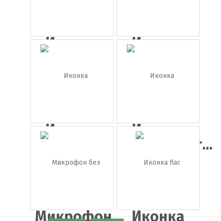
Иконка
Иконка
формат
наушники
wma
Иконка
Иконка
большие
электрогит...
на...
Микрофон
Иконка