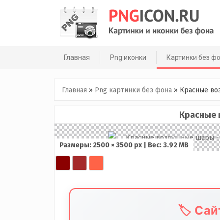
Skip
to
content
Главная
Png иконки
Картинки без ф
Главная
»
Png картинки без фона
»
Красные во
Красные
Размеры: 2500 × 3500 px | Вес: 3.92 MB
🏷️ Са