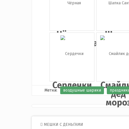
са...
(...
Чёрная
Шапк
подарочная...
Cант
Сердечки
Смайл
Метки:
воздушные шарики
праздник
дед
моро
Post
МЕШКИ С ДЕНЬГАМИ