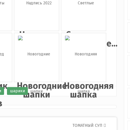
ле...
...
а
Надпись
Светлые
ы
2022
воздушные...
ик
Новогодние
Новогодняя
и
шарики
шапки
шапка
з
ТОМАТНЫЙ СУП