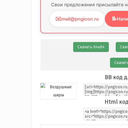
Свои предложения присылайте на
✉️
📝
mail@pngicon.ru
Напи
Скачать 64х64
Ска
Скачат
BB код д
Html код