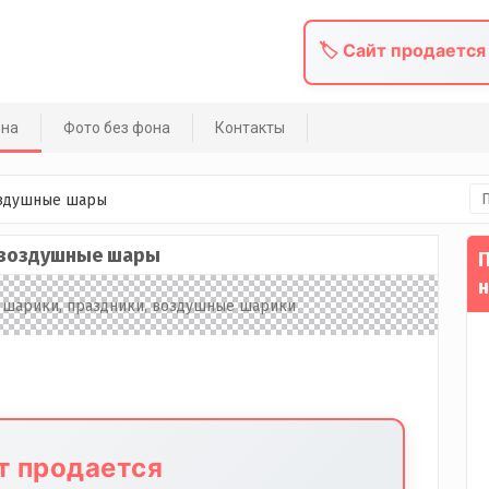
🏷️ Сайт продается
она
Фото без фона
Контакты
На
здушные шары
 воздушные шары
П
н
йт продается