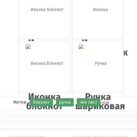
конт...
...
Иконка
Иконка
блокнот
справочник
Иконка
Ручка
Метки:
блокнот
ручка
чек лист
блокнот
шариковая