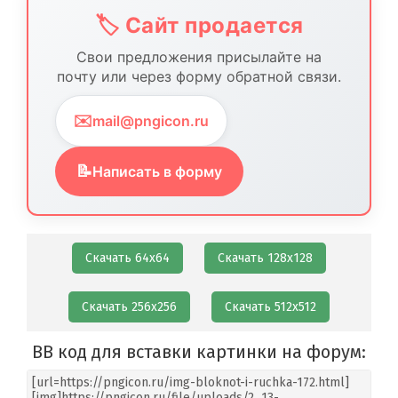
🏷️ Сайт продается
Свои предложения присылайте на
почту или через форму обратной связи.
✉️
mail@pngicon.ru
📝
Написать в форму
Скачать 64х64
Скачать 128х128
Скачать 256х256
Скачать 512х512
BB код для вставки картинки на форум: