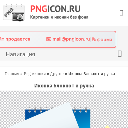
Skip
to
content
айт продается
✉️ mail@pngicon.ru
|
📝 форма
Навигация
Главная
Главная
»
Png иконки
»
Другое
»
Иконка Блокнот и ручка
Png иконки
Иконка Блокнот и ручка
Картинки без фона
Фото без фона
Контакты