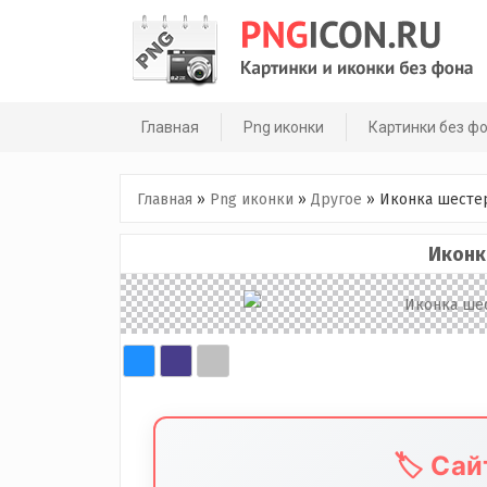
Skip
to
content
Главная
Png иконки
Картинки без ф
Главная
»
Png иконки
»
Другое
»
Иконка шесте
Иконк
🏷️ Са