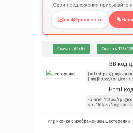
Свои предложения присылайте на
✉️
📝
mail@pngicon.ru
Напи
Скачать 64х64
Скачать 128х12
BB код д
Html код
Png иконка с изображением шестеренки