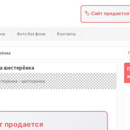
🏷️ Сайт продается
она
Фото без фона
Контакты
На
рёнка
а шестерёнка
П
н
йт продается