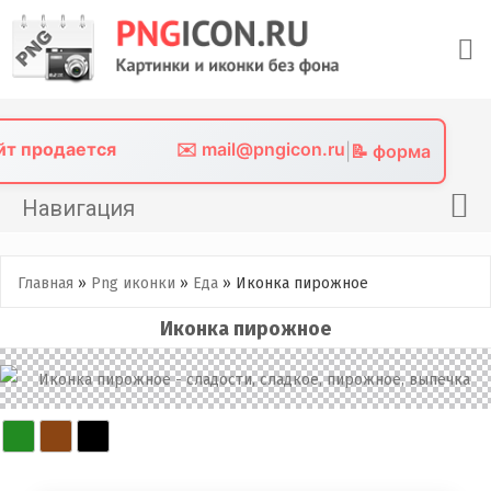
Skip
to
content
айт продается
✉️ mail@pngicon.ru
|
📝 форма
Навигация
Главная
Главная
»
Png иконки
»
Еда
»
Иконка пирожное
Png иконки
Иконка пирожное
Картинки без фона
Фото без фона
Контакты