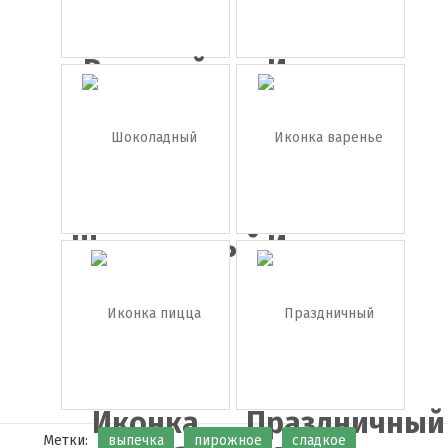
Вкусный
Иконка
розовый
пирог
т...
Шоколадный
Иконка
торт
варенье
Иконка
Праздничный
Метки:
выпечка
пирожное
сладкое