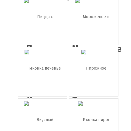
в бокал...
кекс (...
Пицца с
Мороженое
грибами
в рожке
Иконка
Пирожное
печенье