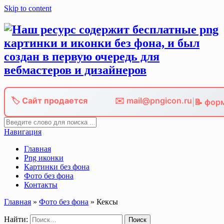
Skip to content
🏷️ Сайт продается
✉️ mail@pngicon.ru
|
📝 фор
Навигация
Главная
Png иконки
Картинки без фона
Фото без фона
Контакты
Главная
»
Фото без фона
»
Кексы
Найти: