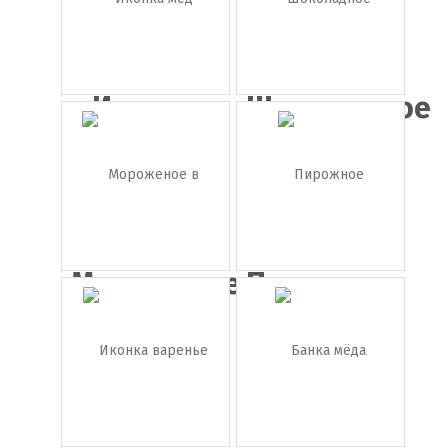
Иконка
Шоколадное
мёд
печень...
Мороженое
Пирожное
в рожке