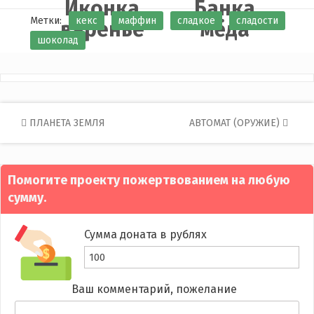
Иконка
Банка
Метки:
кекс
маффин
сладкое
сладости
варенье
мёда
шоколад
Post
ПЛАНЕТА ЗЕМЛЯ
АВТОМАТ (ОРУЖИЕ)
navigation
Помогите проекту пожертвованием на любую
сумму.
Сумма доната в рублях
Ваш комментарий, пожелание