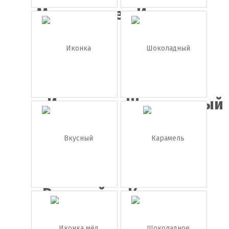
Мороженое
Иконка
в бокал...
кекс
Иконка
Шоколадный
пирожное
торт
Вкусный
Карамель
розовый
т...