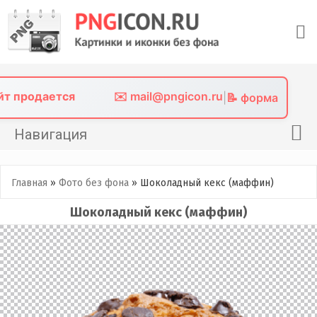
Skip
to
content
айт продается
✉️ mail@pngicon.ru
|
📝 форма
Навигация
Главная
Главная
»
Фото без фона
»
Шоколадный кекс (маффин)
Png иконки
Шоколадный кекс (маффин)
Картинки без фона
Фото без фона
Контакты