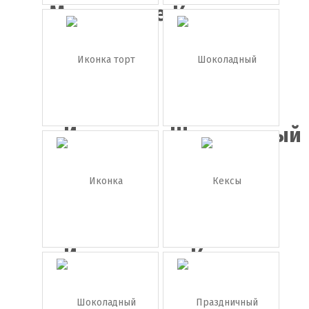
Мороженое
Карамель
в рожке
Иконка
Шоколадный
торт
батонч...
Иконка
Кексы
пирожное