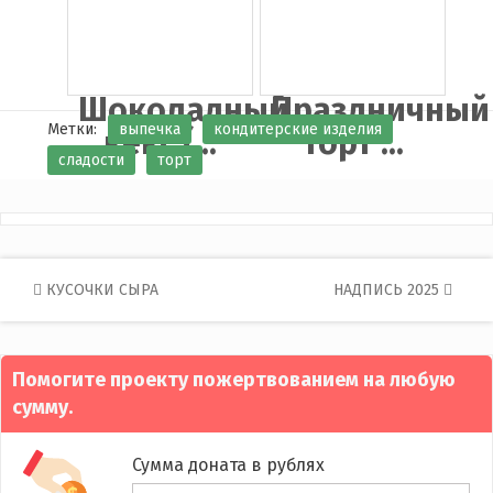
Шоколадный
Праздничный
Метки:
выпечка
кондитерские изделия
кекс (...
торт ...
сладости
торт
Post
КУСОЧКИ СЫРА
НАДПИСЬ 2025
navigation
Помогите проекту пожертвованием на любую
сумму.
Сумма доната в рублях