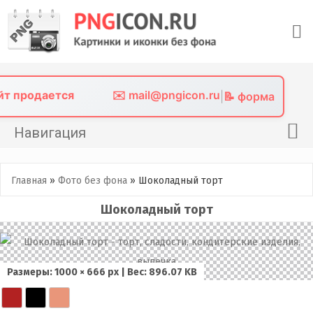
Skip
to
content
айт продается
✉️ mail@pngicon.ru
|
📝 форма
Навигация
Главная
Главная
»
Фото без фона
»
Шоколадный торт
Png иконки
Шоколадный торт
Картинки без фона
Фото без фона
Контакты
Размеры: 1000 × 666 px | Вес: 896.07 KB