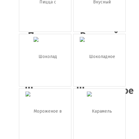
Пицца с
Вкусный
грибами
розовый
т...
Шоколад
Шоколадное
печень...